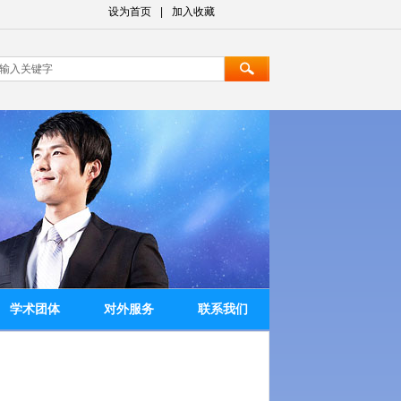
设为首页
|
加入收藏
学术团体
对外服务
联系我们