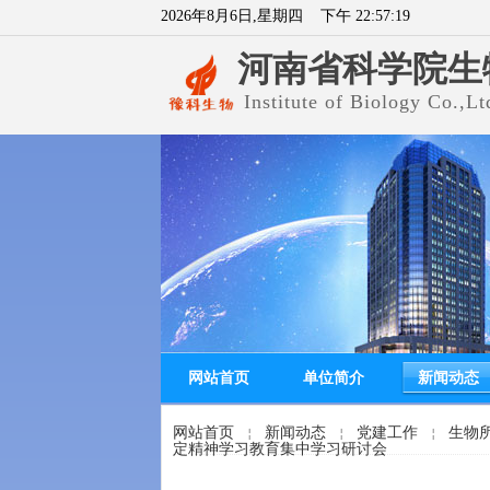
2026
年
8
月
6
日
,星期四
下午 22:57:20
河南省科学院生
Institute of Biology Co.,L
网站首页
单位简介
新闻动态
网站首页
新闻动态
党建工作
生物
￤
￤
￤
定精神学习教育集中学习研讨会