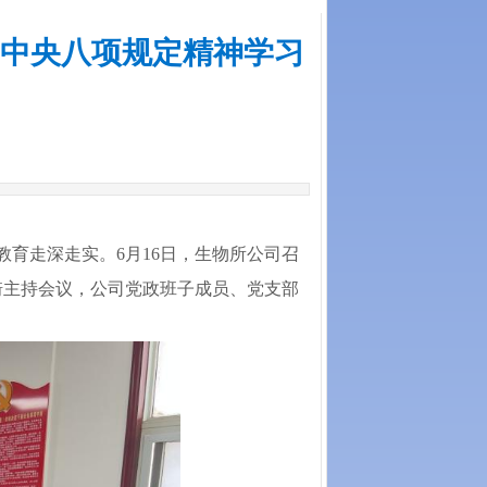
中央八项规定精神学习
育走深走实。6月16日，生物所公司召
琦主持会议，公司党政班子成员、党支部