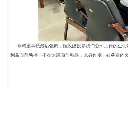
慕琦董事长最后强调，廉政建设是我们公司工作的生命线
利益面前动摇，不在诱惑面前动摇，以身作则，在各自的
上一篇：
生物所公司开展迎“七......