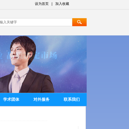
设为首页
|
加入收藏
学术团体
对外服务
联系我们