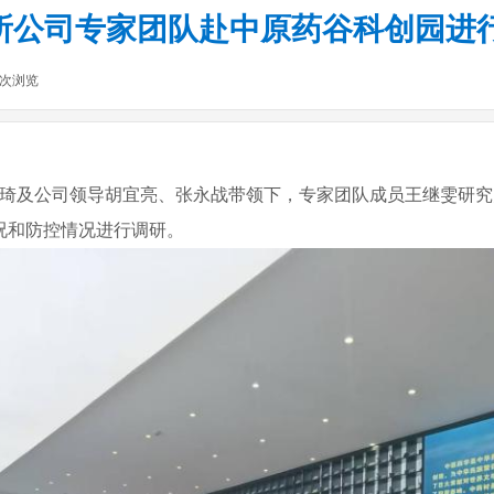
所公司专家团队赴中原药谷科创园进
次浏览
|
慕琦及公司领导胡宜亮、张永战带领下，专家团队成员王继雯研究
况和防控情况进行调研。