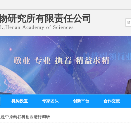
物研究所有限责任公司
td.,Henan Academy of Sciences
机构设置
专家团队
创新平台
合作交流
队赴中原药谷科创园进行调研